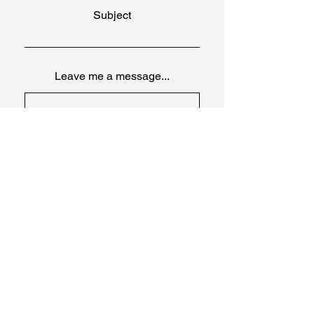
Subject
Leave me a message...
Submit
GENERAL ENQUIRIES &
PRICES
chrishaimerlphoto@yahoo.com